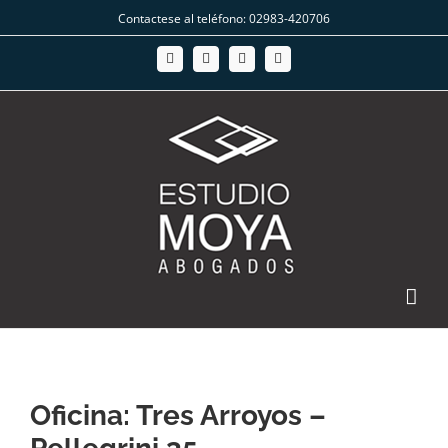
Saltar
Contactese al teléfono: 02983-420706
al
Facebook
Instagram
Twitter
WhatsApp
contenido
Oficina: Tres Arroyos –